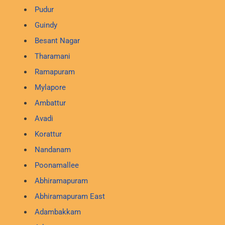
Pudur
Guindy
Besant Nagar
Tharamani
Ramapuram
Mylapore
Ambattur
Avadi
Korattur
Nandanam
Poonamallee
Abhiramapuram
Abhiramapuram East
Adambakkam