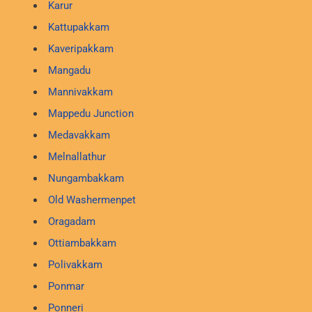
Karur
Kattupakkam
Kaveripakkam
Mangadu
Mannivakkam
Mappedu Junction
Medavakkam
Melnallathur
Nungambakkam
Old Washermenpet
Oragadam
Ottiambakkam
Polivakkam
Ponmar
Ponneri