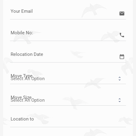
Your Email
email
Mobile No:
call
Relocation Date
date_range
Move Type
Move Size
Location to