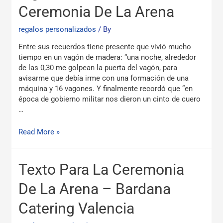
Ceremonia De La Arena
Para
La
regalos personalizados
/ By
Ceremonia
De
Entre sus recuerdos tiene presente que vivió mucho
La
tiempo en un vagón de madera: “una noche, alrededor
Arena
de las 0,30 me golpean la puerta del vagón, para
avisarme que debía irme con una formación de una
máquina y 16 vagones. Y finalmente recordó que “en
época de gobierno militar nos dieron un cinto de cuero
…
Read More »
Texto
Texto Para La Ceremonia
Para
La
De La Arena – Bardana
Ceremonia
Catering Valencia
De
La