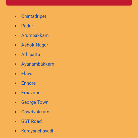
Chintadripet
Padur
Arumbakkam
Ashok Nagar
Athipattu
Ayanambakkam
Elavur
Ennore
Ernavour
George Town
Gowrivakkam
GST Road
Karayanchavadi