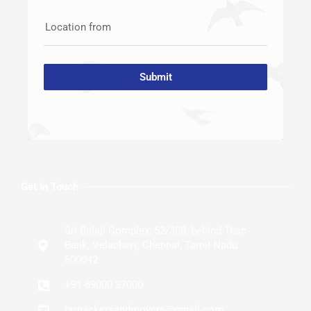
Location from
Submit
Get In Touch
Sri Balaji Complex, 52/308, behind Tnsc
Bank, Velachery, Chennai, Tamil Nadu
600042
+91 69000 37000
tsrpackersandmovers@gmail.com