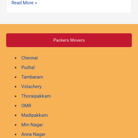
Read More »
Packers Movers
Chennai
Puzhal
Tambaram
Velachery
Thoraipakkam
OMR
Madipakkam
Mm Nagar
Anna Nagar