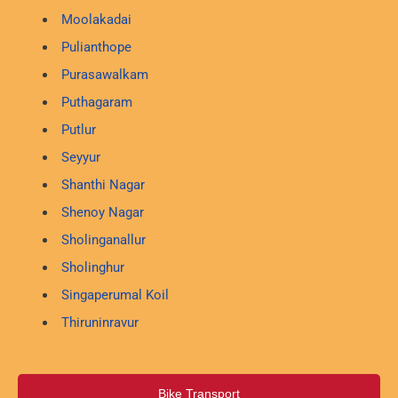
Moolakadai
Pulianthope
Purasawalkam
Puthagaram
Putlur
Seyyur
Shanthi Nagar
Shenoy Nagar
Sholinganallur
Sholinghur
Singaperumal Koil
Thiruninravur
Bike Transport