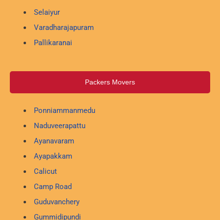
Selaiyur
Varadharajapuram
Pallikaranai
Packers Movers
Ponniammanmedu
Naduveerapattu
Ayanavaram
Ayapakkam
Calicut
Camp Road
Guduvanchery
Gummidipundi