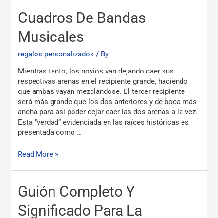
Cuadros
Cuadros De Bandas
De
Bandas
Musicales
Musicales
regalos personalizados
/ By
Mientras tanto, los novios van dejando caer sus
respectivas arenas en el recipiente grande, haciendo
que ambas vayan mezclándose. El tercer recipiente
será más grande que los dos anteriores y de boca más
ancha para así poder dejar caer las dos arenas a la vez.
Esta “verdad” evidenciada en las raíces históricas es
presentada como …
Read More »
Guión
Guión Completo Y
Completo
Y
Significado Para La
Significado