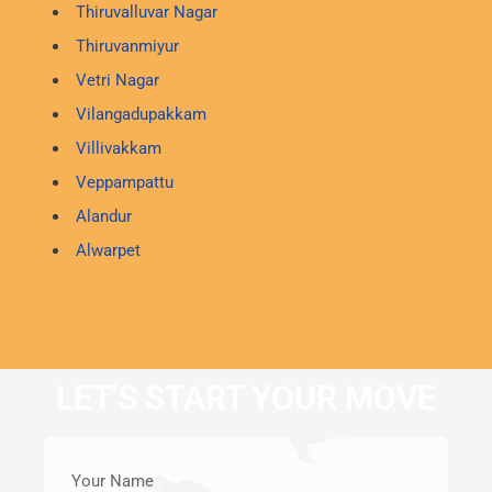
Thiruvalluvar Nagar
Thiruvanmiyur
Vetri Nagar
Vilangadupakkam
Villivakkam
Veppampattu
Alandur
Alwarpet
LET'S START YOUR MOVE
Your Name