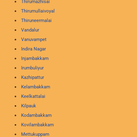
Thirumazhisai
Thirumullaivoyal
Thiruneermalai
Vandalur
Vanuvampet
Indira Nagar
Injambakkam
Irumbuliyur
Kazhipattur
Kelambakkam
Keelkattalai
Kilpauk
Kodambakkam
Kovilambakkam
Mettukuppam