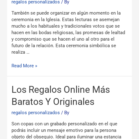
regalos personalizados
/ By
Arena
–
También se puede organizar en algún momento en la
Bardana
ceremonia en la Iglesia. Estas lecturas se asemejan
Catering
mucho a los habituales y tradicionales votos que se
Valencia
hacen en las bodas religiosas, las promesas de lealtad
y compromiso que se hacen el uno al otro para el
futuro de la relación. Esta ceremonia simbólica se
realiza …
Read More »
Los
Los Regalos Online Más
Regalos
Online
Baratos Y Originales
Más
Baratos
regalos personalizados
/ By
Y
Son copas con un grabado personalizado en el que
Originales
podrás incluir un mensaje emotivo para la persona
objeto del obsequio. Ideal para iluminar una estancia