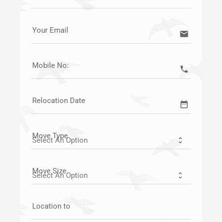
Your Email
email
Mobile No:
call
Relocation Date
date_range
Move Type
Move Size
Location to