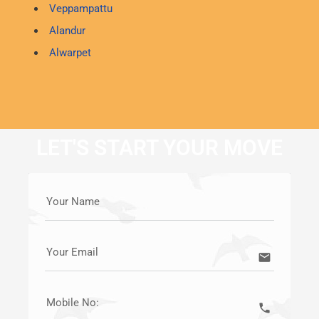
Veppampattu
Alandur
Alwarpet
LET'S START YOUR MOVE
Your Name
Your Email
email
Mobile No:
call