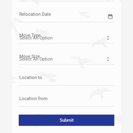
Relocation Date
date_range
Move Type
Move Size
Location to
Location from
Submit