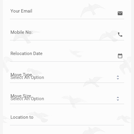
Your Email
email
Mobile No:
call
Relocation Date
date_range
Move Type
Move Size
Location to