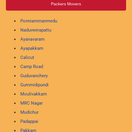
Packers Movers
Ponniammanmedu
Naduveerapattu
Ayanavaram
Ayapakkam
Calicut
Camp Road
Guduvanchery
Gummidipundi
Moulivakkam
MRC Nagar
Mudichur
Padappai
Pakkam