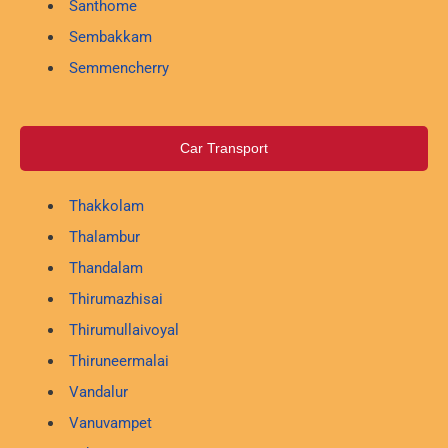
Santhome
Sembakkam
Semmencherry
Car Transport
Thakkolam
Thalambur
Thandalam
Thirumazhisai
Thirumullaivoyal
Thiruneermalai
Vandalur
Vanuvampet