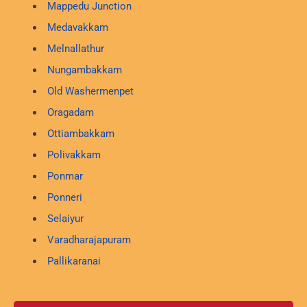
Mappedu Junction
Medavakkam
Melnallathur
Nungambakkam
Old Washermenpet
Oragadam
Ottiambakkam
Polivakkam
Ponmar
Ponneri
Selaiyur
Varadharajapuram
Pallikaranai