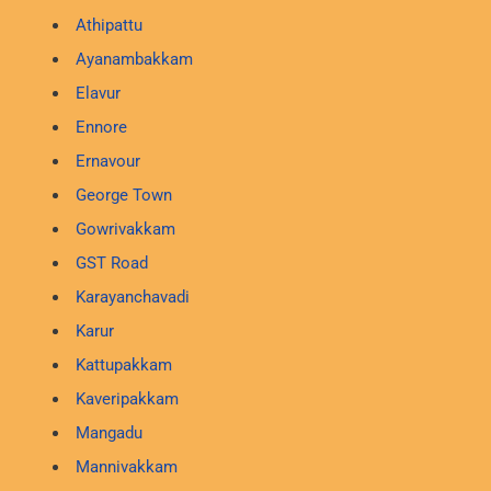
Athipattu
Ayanambakkam
Elavur
Ennore
Ernavour
George Town
Gowrivakkam
GST Road
Karayanchavadi
Karur
Kattupakkam
Kaveripakkam
Mangadu
Mannivakkam