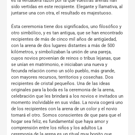
es la verdadera razón por la que vuestras arenas han
sido vertidas en este recipiente. Elegante y llamativa, al
juntarse una con otra, el resultado es majestuoso.
Ésta ceremonia tiene dos significados, uno filosófico y
otro simbólico, y es tan antigua, que se han encontrado
recipientes de más de cinco mil años de antigüedad,
con la arena de dos lugares distantes a más de 500
kilómetros, y simbolizaban la unión de una pareja,
cuyos novios provenían de reinos o tribus lejanas, que
se unían en matrimonio, e iniciaban una nueva y
fecunda relación como un sólo pueblo, más grande,
con mayores recursos, territorios y cosechas. Dos
recipientes de cristal pequeños. Una de las ideas
originales para la boda es la ceremonia de la arena,
celebración que les brindará a los novios e invitados un
momento inolvidable en sus vidas. La novia cogerá uno
de los recipientes con la arena de un color y el novio
tomará el otro. Somos conscientes de que para que el
hogar sea feliz, es fundamental que haya amor y
comprensión entre los niños y los adultos La
ceremonia de la arena es un ritual muy bonito que