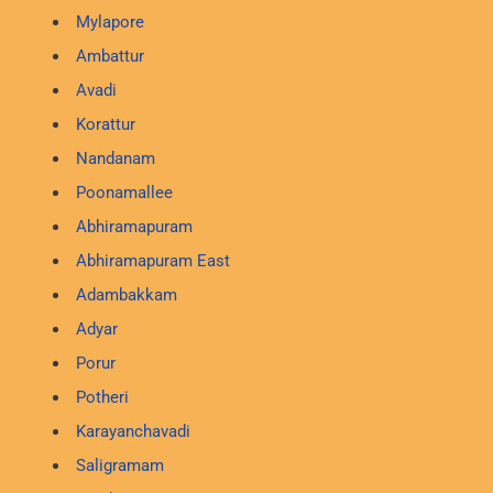
Mylapore
Ambattur
Avadi
Korattur
Nandanam
Poonamallee
Abhiramapuram
Abhiramapuram East
Adambakkam
Adyar
Porur
Potheri
Karayanchavadi
Saligramam