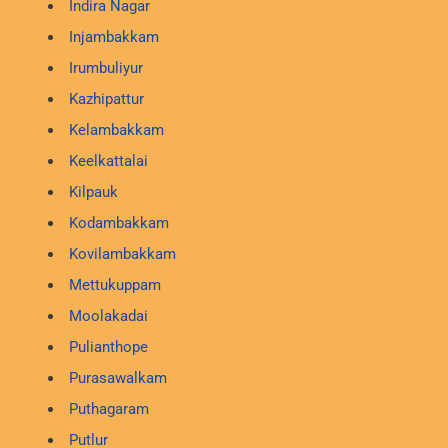
Indira Nagar
Injambakkam
Irumbuliyur
Kazhipattur
Kelambakkam
Keelkattalai
Kilpauk
Kodambakkam
Kovilambakkam
Mettukuppam
Moolakadai
Pulianthope
Purasawalkam
Puthagaram
Putlur