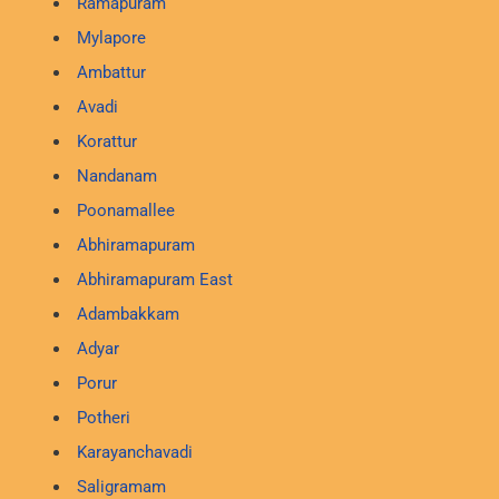
Ramapuram
Mylapore
Ambattur
Avadi
Korattur
Nandanam
Poonamallee
Abhiramapuram
Abhiramapuram East
Adambakkam
Adyar
Porur
Potheri
Karayanchavadi
Saligramam