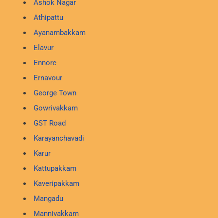
Ashok Nagar
Athipattu
Ayanambakkam
Elavur
Ennore
Ernavour
George Town
Gowrivakkam
GST Road
Karayanchavadi
Karur
Kattupakkam
Kaveripakkam
Mangadu
Mannivakkam