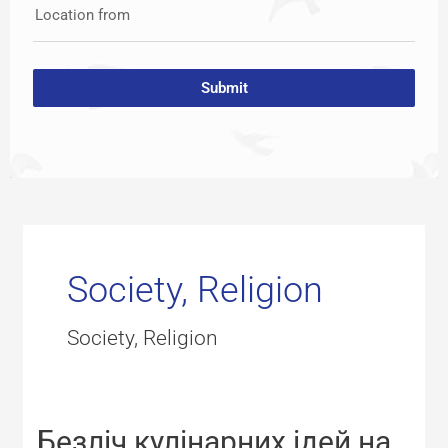
Location from
Submit
Society, Religion
Society, Religion
Безліч
Безліч кулінарних ідей на