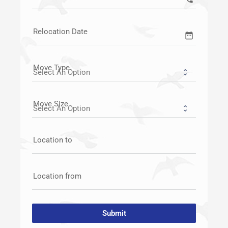
Relocation Date
date_range
Move Type
Move Size
Location to
Location from
Submit