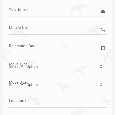
Your Email
email
Mobile No:
call
Relocation Date
date_range
Move Type
Move Size
Location to