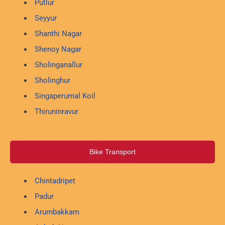
Putlur
Seyyur
Shanthi Nagar
Shenoy Nagar
Sholinganallur
Sholinghur
Singaperumal Koil
Thiruninravur
Bike Transport
Chintadripet
Padur
Arumbakkam