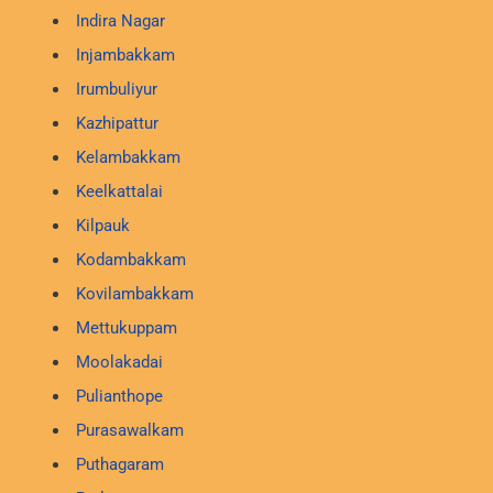
Indira Nagar
Injambakkam
Irumbuliyur
Kazhipattur
Kelambakkam
Keelkattalai
Kilpauk
Kodambakkam
Kovilambakkam
Mettukuppam
Moolakadai
Pulianthope
Purasawalkam
Puthagaram