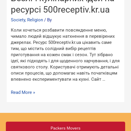
кулінарних
ідей
ресурсі 500receptiv.kr.ua
на
ресурсі
Society, Religion
/ By
500receptiv.kr.ua
Коли хочеться розбавити повсякденне меню,
чимало людей відшукує натхнення в перевірених
джерелах. Ресурс 500receptiv.kr.ua цікавить саме
тим, що містить солідний вибір рецептів
приготування на кожен смак і сезон. Тут зібрано
ідеї, які підходять і для щоденного харчування, і для
святкового столу. Користувачі отримують детальні
описи процесів, що допомагає навіть початківцям
впевнено експериментувати на кухні. Сайт …
Read More »
Packers Movers