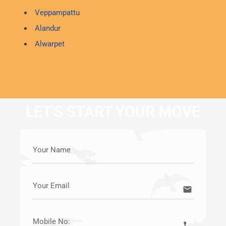
Veppampattu
Alandur
Alwarpet
LET'S START YOUR MOVE
Your Name
Your Email
email
Mobile No:
call