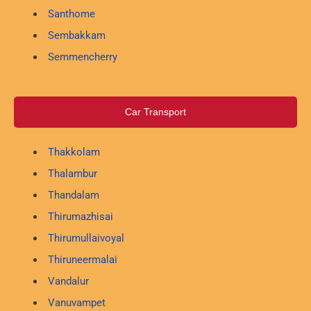
Santhome
Sembakkam
Semmencherry
Car Transport
Thakkolam
Thalambur
Thandalam
Thirumazhisai
Thirumullaivoyal
Thiruneermalai
Vandalur
Vanuvampet