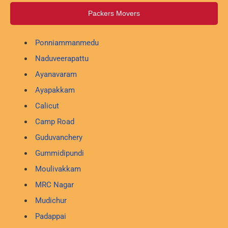
Packers Movers
Ponniammanmedu
Naduveerapattu
Ayanavaram
Ayapakkam
Calicut
Camp Road
Guduvanchery
Gummidipundi
Moulivakkam
MRC Nagar
Mudichur
Padappai