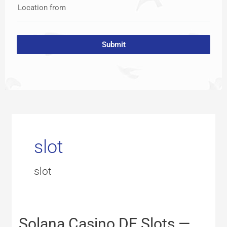
Location from
Submit
slot
slot
Solana
Solana Casino DE Slots —