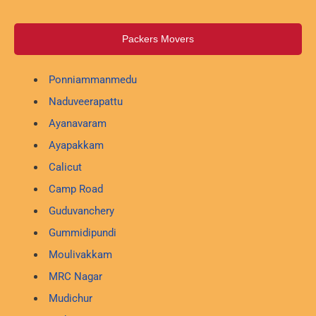
Packers Movers
Ponniammanmedu
Naduveerapattu
Ayanavaram
Ayapakkam
Calicut
Camp Road
Guduvanchery
Gummidipundi
Moulivakkam
MRC Nagar
Mudichur