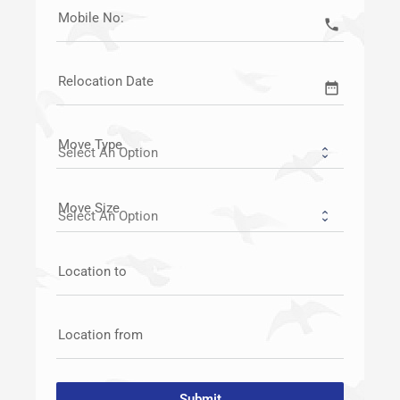
Mobile No:
call
Relocation Date
date_range
Move Type
Move Size
Location to
Location from
Submit