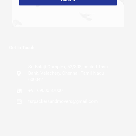
Get In Touch
Sri Balaji Complex, 52/308, behind Tnsc
Bank, Velachery, Chennai, Tamil Nadu
600042
+91 69000 37000
tsrpackersandmovers@gmail.com