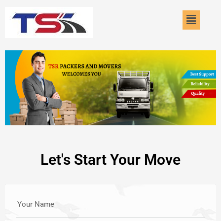
Skip
Menu
to
content
Let's Start Your Move
Your Name