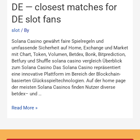
Solana
DE — closest matches for
Casino
DE slot fans
DE
—
slot
/ By
closest
matches
Solana Casino gewährt faire Spielregeln und
for
umfassende Sicherheit auf Home, Exchange und Market
DE
mit Chart, Token, Volumen, Betdex, Bonk, Bitprediction,
slot
Betfury und Shuffle solana casino vergleich Überblick
fans
zum Solana Casino Das Solana Casino repräsentiert
eine innovative Plattform im Bereich der Blockchain-
basierten Glücksspieltechnologien. Auf der home page
der meisten Solana Casinos finden Nutzer diverse
betdex– und …
Read More »