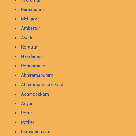
Tharamani
Ramapuram
Mylapore
Ambattur
Avadi
Korattur
Nandanam
Poonamallee
Abhiramapuram
Abhiramapuram East
Adambakkam
Adyar
Porur
Potheri
Karayanchavadi