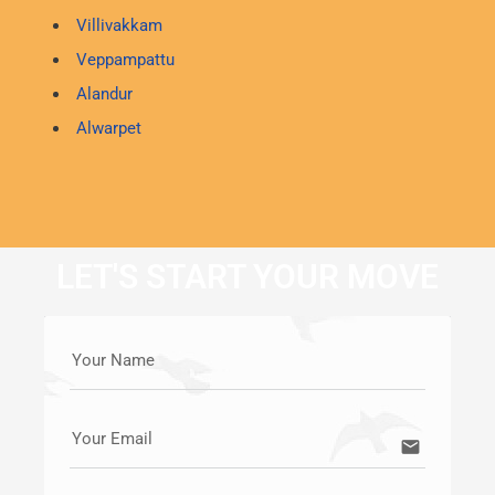
Villivakkam
Veppampattu
Alandur
Alwarpet
LET'S START YOUR MOVE
Your Name
Your Email
email