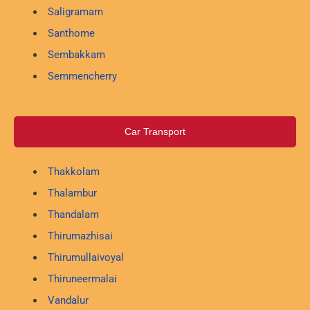
Saligramam
Santhome
Sembakkam
Semmencherry
Car Transport
Thakkolam
Thalambur
Thandalam
Thirumazhisai
Thirumullaivoyal
Thiruneermalai
Vandalur