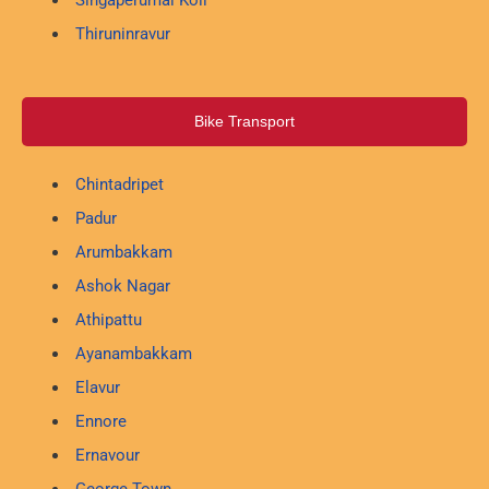
Singaperumal Koil
Thiruninravur
Bike Transport
Chintadripet
Padur
Arumbakkam
Ashok Nagar
Athipattu
Ayanambakkam
Elavur
Ennore
Ernavour