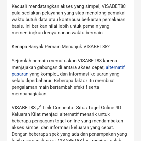
Kecuali mendatangkan akses yang simpel, VISABET88
pula sediakan pelayanan yang siap menolong pemakai
waktu butuh data atau kontribusi berkaitan pemakaian
basis. Ini berikan nilai lebih untuk pemain yang
mementingkan kenyamanan waktu bermain.
Kenapa Banyak Pemain Menunjuk VISABET88?
Sejumlah pemain memutuskan VISABET88 karena
menjajakan gabungan di antara akses cepat,
alternatif
pasaran
yang komplet, dan informasi keluaran yang
selalu diperbaharui. Beberapa faktor itu membuat
pengalaman main bertambah efektif serta
membahagiakan.
VISABET88 🔗 Link Connector Situs Togel Online 4D
Keluaran Kilat menjadi alternatif menarik untuk
beberapa pengagum togel online yang mendambakan
akses simpel dan informasi keluaran yang cepat.
Dengan beberapa spek yang ada dan penampakan yang
lebih nyaman dipakai, VISABET88 lagi menjadi salah