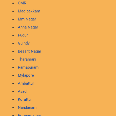
OMR
Madipakkam
Mm Nagar
Anna Nagar
Pudur
Guindy
Besant Nagar
Tharamani
Ramapuram
Mylapore
Ambattur
Avadi
Korattur
Nandanam
Poonamallee