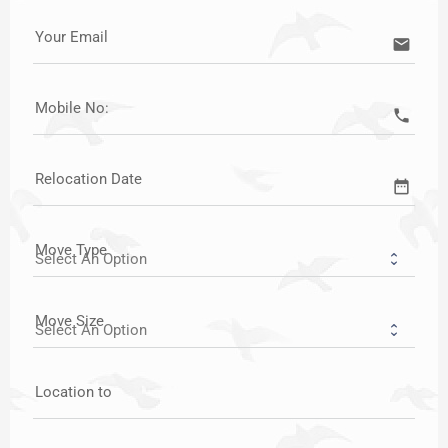
Your Email
email
Mobile No:
call
Relocation Date
date_range
Move Type
Move Size
Location to