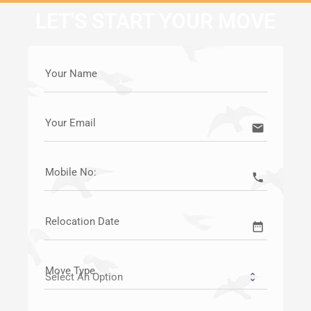
LET'S START YOUR MOVE
Your Name
Your Email
email
Mobile No:
call
Relocation Date
date_range
Move Type