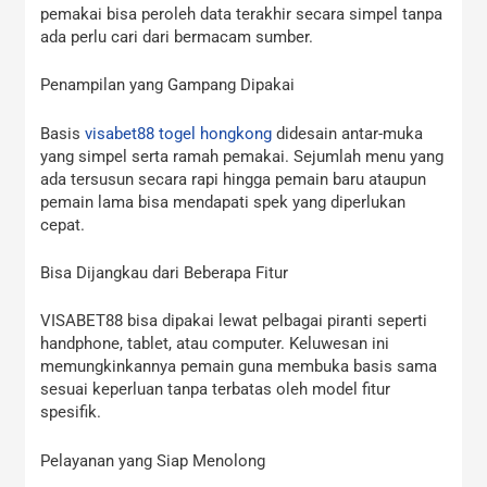
pemakai bisa peroleh data terakhir secara simpel tanpa
ada perlu cari dari bermacam sumber.
Penampilan yang Gampang Dipakai
Basis
visabet88 togel hongkong
didesain antar-muka
yang simpel serta ramah pemakai. Sejumlah menu yang
ada tersusun secara rapi hingga pemain baru ataupun
pemain lama bisa mendapati spek yang diperlukan
cepat.
Bisa Dijangkau dari Beberapa Fitur
VISABET88 bisa dipakai lewat pelbagai piranti seperti
handphone, tablet, atau computer. Keluwesan ini
memungkinkannya pemain guna membuka basis sama
sesuai keperluan tanpa terbatas oleh model fitur
spesifik.
Pelayanan yang Siap Menolong