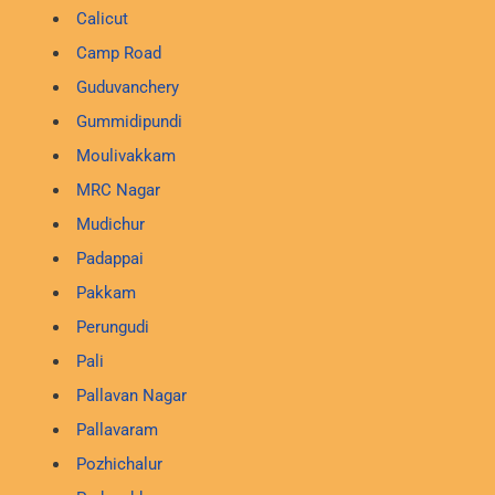
Calicut
Camp Road
Guduvanchery
Gummidipundi
Moulivakkam
MRC Nagar
Mudichur
Padappai
Pakkam
Perungudi
Pali
Pallavan Nagar
Pallavaram
Pozhichalur