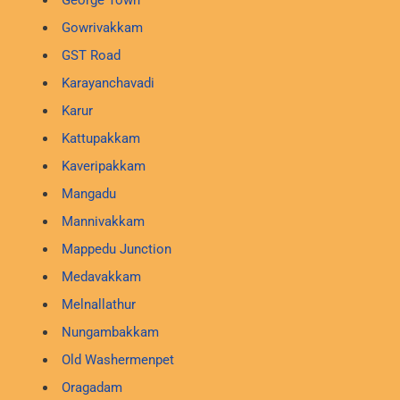
George Town
Gowrivakkam
GST Road
Karayanchavadi
Karur
Kattupakkam
Kaveripakkam
Mangadu
Mannivakkam
Mappedu Junction
Medavakkam
Melnallathur
Nungambakkam
Old Washermenpet
Oragadam