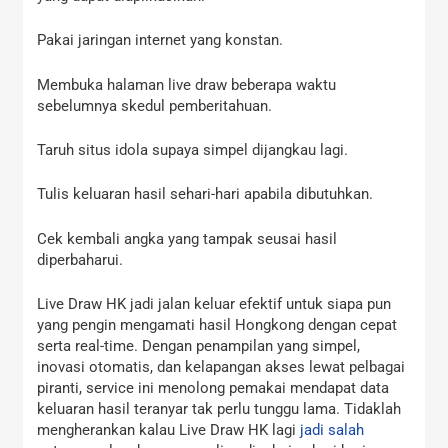
Pakai jaringan internet yang konstan.
Membuka halaman live draw beberapa waktu
sebelumnya skedul pemberitahuan.
Taruh situs idola supaya simpel dijangkau lagi.
Tulis keluaran hasil sehari-hari apabila dibutuhkan.
Cek kembali angka yang tampak seusai hasil
diperbaharui.
Live Draw HK jadi jalan keluar efektif untuk siapa pun
yang pengin mengamati hasil Hongkong dengan cepat
serta real-time. Dengan penampilan yang simpel,
inovasi otomatis, dan kelapangan akses lewat pelbagai
piranti, service ini menolong pemakai mendapat data
keluaran hasil teranyar tak perlu tunggu lama. Tidaklah
mengherankan kalau Live Draw HK lagi
jadi salah