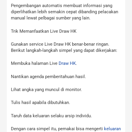
Pengembangan automatis membuat informasi yang
diperlihatkan lebih semakin cepat dibanding pelacakan
manual lewat pelbagai sumber yang lain.
Trik Memanfaatkan Live Draw HK
Gunakan service Live Draw HK benar-benar ringan.
Berikut langkah-langkah simpel yang dapat dikerjakan:
Membuka halaman Live
Draw HK
.
Nantikan agenda pemberitahuan hasil.
Lihat angka yang muncul di monitor.
Tulis hasil apabila dibutuhkan.
Taruh data keluaran selaku arsip individu.
Dengan cara simpel itu, pemakai bisa mengerti
keluaran