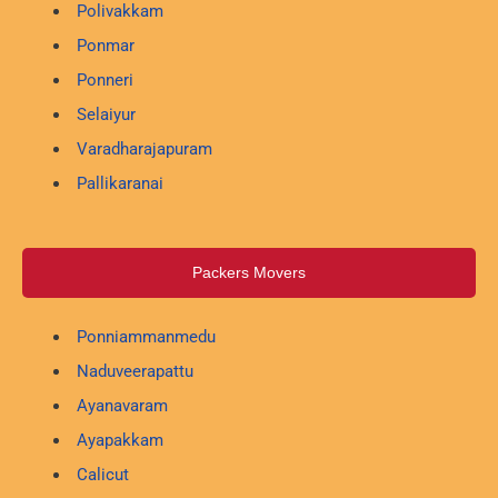
Polivakkam
Ponmar
Ponneri
Selaiyur
Varadharajapuram
Pallikaranai
Packers Movers
Ponniammanmedu
Naduveerapattu
Ayanavaram
Ayapakkam
Calicut