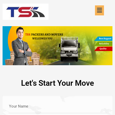
Skip
Menu
to
content
Let's Start Your Move
Your Name