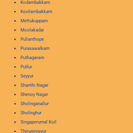
Kodambakkam
Kovilambakkam
Mettukuppam
Moolakadai
Pulianthope
Purasawalkam
Puthagaram
Putlur
Seyyur
Shanthi Nagar
Shenoy Nagar
Sholinganallur
Sholinghur
Singaperumal Koil
Thiruninravur