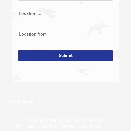
Location to
Location from
Submit
Get In Touch
Sri Balaji Complex, 52/308, behind Tnsc
Bank, Velachery, Chennai, Tamil Nadu