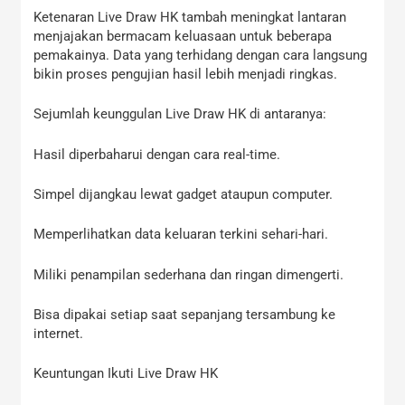
Ketenaran Live Draw HK tambah meningkat lantaran
menjajakan bermacam keluasaan untuk beberapa
pemakainya. Data yang terhidang dengan cara langsung
bikin proses pengujian hasil lebih menjadi ringkas.
Sejumlah keunggulan Live Draw HK di antaranya:
Hasil diperbaharui dengan cara real-time.
Simpel dijangkau lewat gadget ataupun computer.
Memperlihatkan data keluaran terkini sehari-hari.
Miliki penampilan sederhana dan ringan dimengerti.
Bisa dipakai setiap saat sepanjang tersambung ke
internet.
Keuntungan Ikuti Live Draw HK