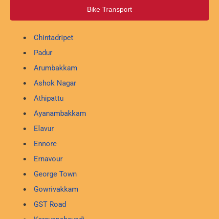
Bike Transport
Chintadripet
Padur
Arumbakkam
Ashok Nagar
Athipattu
Ayanambakkam
Elavur
Ennore
Ernavour
George Town
Gowrivakkam
GST Road