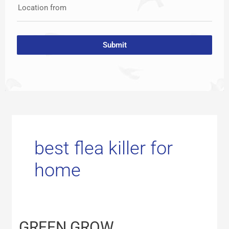
Location from
Submit
best flea killer for
home
GREEN
GREEN GROW