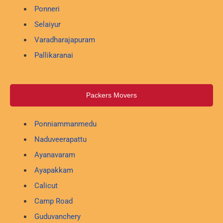
Ponneri
Selaiyur
Varadharajapuram
Pallikaranai
Packers Movers
Ponniammanmedu
Naduveerapattu
Ayanavaram
Ayapakkam
Calicut
Camp Road
Guduvanchery