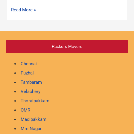
Read More »
Packers Movers
Chennai
Puzhal
Tambaram
Velachery
Thoraipakkam
OMR
Madipakkam
Mm Nagar