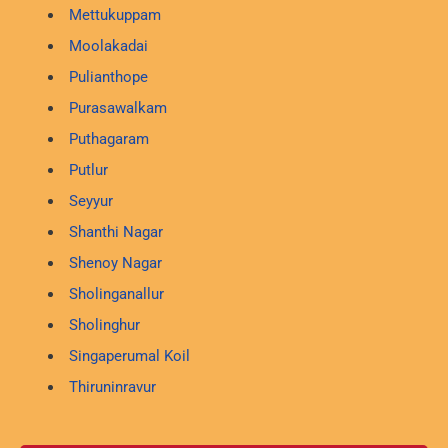
Mettukuppam
Moolakadai
Pulianthope
Purasawalkam
Puthagaram
Putlur
Seyyur
Shanthi Nagar
Shenoy Nagar
Sholinganallur
Sholinghur
Singaperumal Koil
Thiruninravur