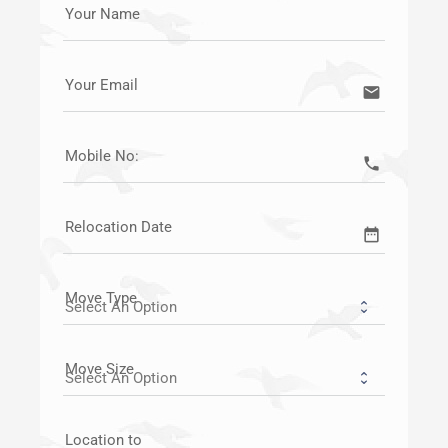
Your Name
Your Email
email
Mobile No:
call
Relocation Date
date_range
Move Type
Move Size
Location to