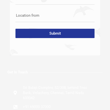
Location from
Submit
Get In Touch
Sri Balaji Complex, 52/308, behind Tnsc
Bank, Velachery, Chennai, Tamil Nadu
600042
+91 69000 37000