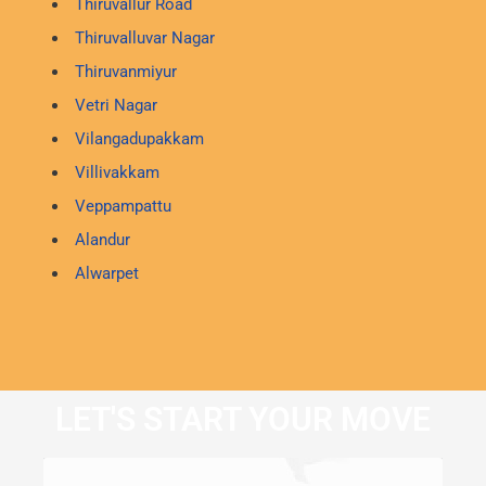
Thiruvallur Road
Thiruvalluvar Nagar
Thiruvanmiyur
Vetri Nagar
Vilangadupakkam
Villivakkam
Veppampattu
Alandur
Alwarpet
LET'S START YOUR MOVE