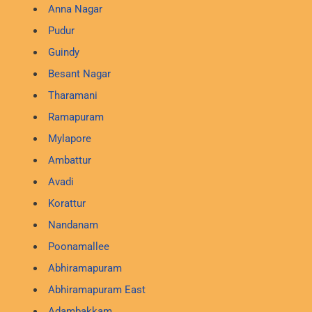
Anna Nagar
Pudur
Guindy
Besant Nagar
Tharamani
Ramapuram
Mylapore
Ambattur
Avadi
Korattur
Nandanam
Poonamallee
Abhiramapuram
Abhiramapuram East
Adambakkam