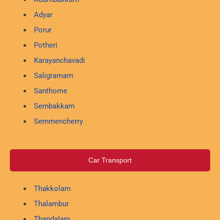
Adyar
Porur
Potheri
Karayanchavadi
Saligramam
Santhome
Sembakkam
Semmencherry
Car Transport
Thakkolam
Thalambur
Thandalam