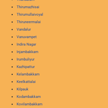
Thirumazhisai
Thirumullaivoyal
Thiruneermalai
Vandalur
Vanuvampet
Indira Nagar
Injambakkam
Irumbuliyur
Kazhipattur
Kelambakkam
Keelkattalai
Kilpauk
Kodambakkam
Kovilambakkam