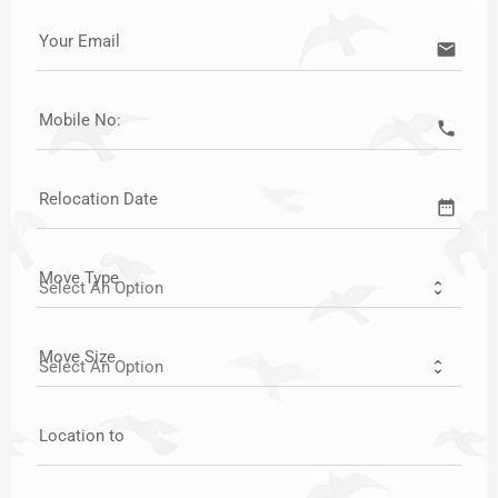
Your Email
email
Mobile No:
call
Relocation Date
date_range
Move Type
Move Size
Location to