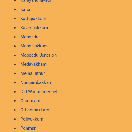
Karayanchavadi
Karur
Kattupakkam
Kaveripakkam
Mangadu
Mannivakkam
Mappedu Junction
Medavakkam
Melnallathur
Nungambakkam
Old Washermenpet
Oragadam
Ottiambakkam
Polivakkam
Ponmar