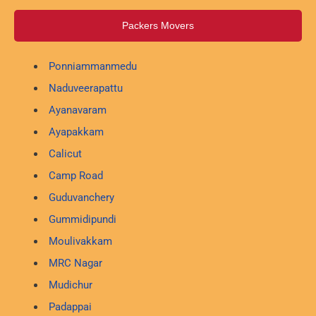
Packers Movers
Ponniammanmedu
Naduveerapattu
Ayanavaram
Ayapakkam
Calicut
Camp Road
Guduvanchery
Gummidipundi
Moulivakkam
MRC Nagar
Mudichur
Padappai