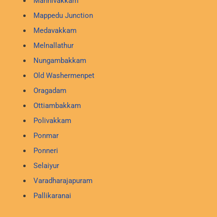
Mannivakkam
Mappedu Junction
Medavakkam
Melnallathur
Nungambakkam
Old Washermenpet
Oragadam
Ottiambakkam
Polivakkam
Ponmar
Ponneri
Selaiyur
Varadharajapuram
Pallikaranai