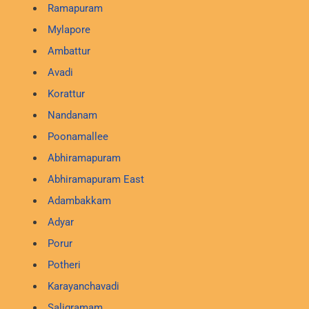
Ramapuram
Mylapore
Ambattur
Avadi
Korattur
Nandanam
Poonamallee
Abhiramapuram
Abhiramapuram East
Adambakkam
Adyar
Porur
Potheri
Karayanchavadi
Saligramam