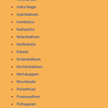
Indira Nagar
Injambakkam
Irumbuliyur
Kazhipattur
Kelambakkam
Keelkattalai
Kilpauk
Kodambakkam
Kovilambakkam
Mettukuppam
Moolakadai
Pulianthope
Purasawalkam
Puthagaram