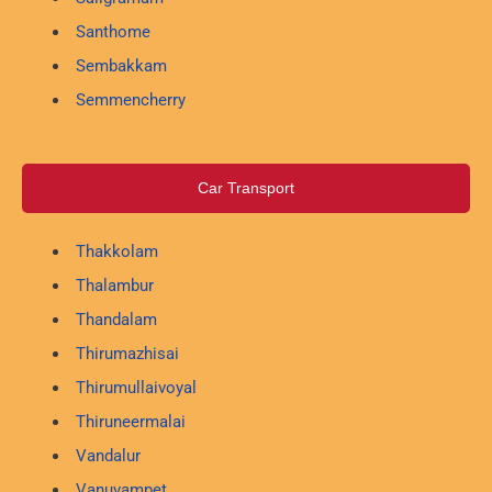
Santhome
Sembakkam
Semmencherry
Car Transport
Thakkolam
Thalambur
Thandalam
Thirumazhisai
Thirumullaivoyal
Thiruneermalai
Vandalur
Vanuvampet