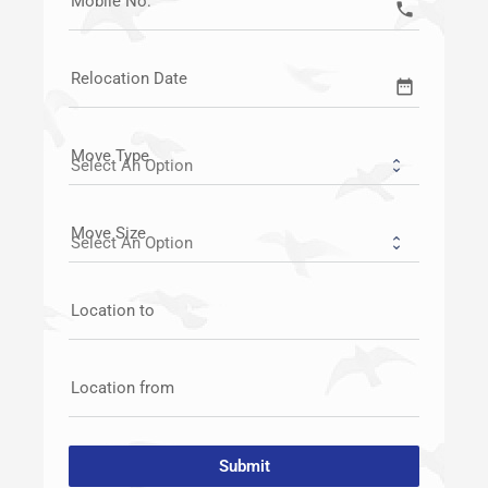
Mobile No:
call
Relocation Date
date_range
Move Type
Move Size
Location to
Location from
Submit