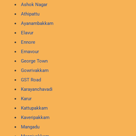
Ashok Nagar
Athipattu
Ayanambakkam
Elavur
Ennore
Ernavour
George Town
Gowrivakkam
GST Road
Karayanchavadi
Karur
Kattupakkam
Kaveripakkam
Mangadu