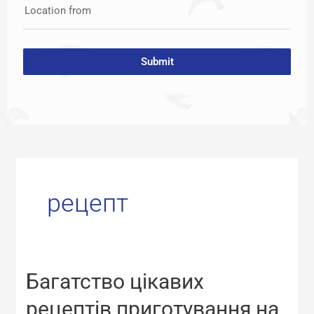
Location from
Submit
рецепт
Багатство
Багатство цікавих
цікавих
рецептів
рецептів приготування на