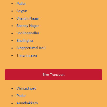
Putlur
Seyyur
Shanthi Nagar
Shenoy Nagar
Sholinganallur
Sholinghur
Singaperumal Koil
Thiruninravur
Bike Transport
Chintadripet
Padur
Arumbakkam