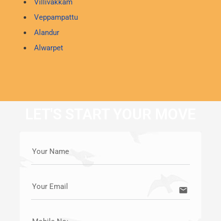
Villivakkam
Veppampattu
Alandur
Alwarpet
LET'S START YOUR MOVE
Your Name
Your Email
email