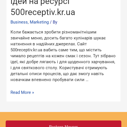
ідей на ресурсі
ідей
500receptiv.kr.ua
на
ресурсі
Business, Marketing
/ By
500receptiv.kr.ua
Коли бажається зробити різноманітнішим
звичайне меню, досить багато кулінарів шукає
натхнення в надійних джерелах. Сайт
500receptiv.kr.ua вабить саме тим, що містить
чимало рецептів на кожен смак і сезон. Тут зібрано
ідеї, які добре лягають і для щоденного харчування,
і для святкового столу. Користувачі отримують
детальні описи процесів, що дає змогу навіть
новачкам впевнено пробувати сили …
Read More »
Packers Movers