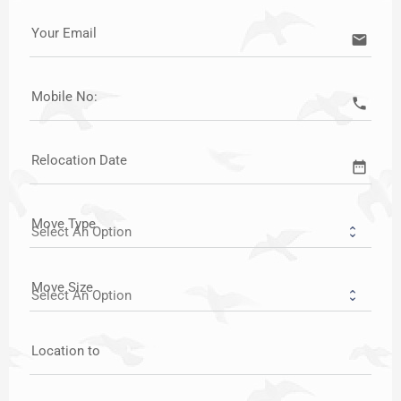
Your Email
email
Mobile No:
call
Relocation Date
date_range
Move Type
Move Size
Location to