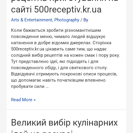
приготування
сайті 500receptiv.kr.ua
на
сайті
Arts & Entertainment, Photography
/ By
500receptiv.kr.ua
Коли бажається зробити різноманітнішим
повсякденне меню, чимало людей відшукує
натхнення в добре відомих джерелах. Сторінка
500receptiv.kr.ua цікавить саме тим, що надає
солідний вибір рецептів на кожен смак і пору року.
Тут представлено ідеї, які підходять і для
повсякденного обіду, і для святкового столу.
Відвідувачі отримують покрокові описи процесів,
що допомагає навіть початківцям впевнено
пробувати сили …
Read More »
Великий
Великий вибір кулінарних
вибір
кулінарних