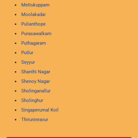
Mettukuppam
Moolakadai
Pulianthope
Purasawalkam
Puthagaram
Putlur
Seyyur
Shanthi Nagar
Shenoy Nagar
Sholinganallur
Sholinghur
Singaperumal Koil
Thiruninravur