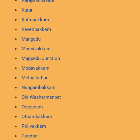
Karayanchavadi
Karur
Kattupakkam
Kaveripakkam
Mangadu
Mannivakkam
Mappedu Junction
Medavakkam
Melnallathur
Nungambakkam
Old Washermenpet
Oragadam
Ottiambakkam
Polivakkam
Ponmar