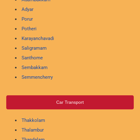
Adyar
Porur
Potheri
Karayanchavadi
Saligramam
Santhome
Sembakkam
Semmencherry
Car Transport
Thakkolam
Thalambur
Thandalam