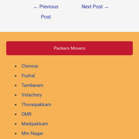
←
Previous
Next Post
→
Post
Packers Movers
Chennai
Puzhal
Tambaram
Velachery
Thoraipakkam
OMR
Madipakkam
Mm Nagar