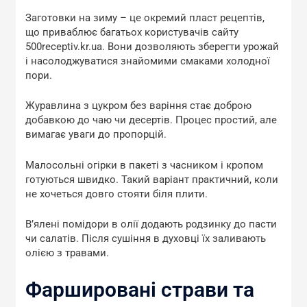
Заготовки на зиму – це окремий пласт рецептів,
що приваблює багатьох користувачів сайту
500receptiv.kr.ua. Вони дозволяють зберегти урожай
і насолоджуватися знайомими смаками холодної
пори.
Журавлина з цукром без варіння стає доброю
добавкою до чаю чи десертів. Процес простий, але
вимагає уваги до пропорцій.
Малосольні огірки в пакеті з часником і кропом
готуються швидко. Такий варіант практичний, коли
не хочеться довго стояти біля плити.
В’ялені помідори в олії додають родзинку до пасти
чи салатів. Після сушіння в духовці їх заливають
олією з травами.
Фаршировані страви та