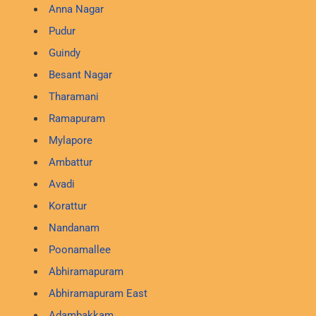
Anna Nagar
Pudur
Guindy
Besant Nagar
Tharamani
Ramapuram
Mylapore
Ambattur
Avadi
Korattur
Nandanam
Poonamallee
Abhiramapuram
Abhiramapuram East
Adambakkam