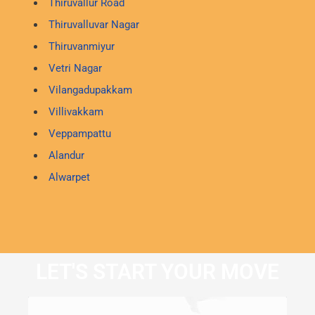
Thiruvallur Road
Thiruvalluvar Nagar
Thiruvanmiyur
Vetri Nagar
Vilangadupakkam
Villivakkam
Veppampattu
Alandur
Alwarpet
LET'S START YOUR MOVE