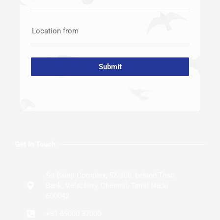
Location from
Submit
Get In Touch
Sri Balaji Complex, 52/308, behind Tnsc
Bank, Velachery, Chennai, Tamil Nadu
600042
+91 69000 37000