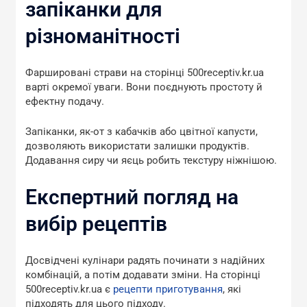
запіканки для
різноманітності
Фаршировані страви на сторінці 500receptiv.kr.ua
варті окремої уваги. Вони поєднують простоту й
ефектну подачу.
Запіканки, як-от з кабачків або цвітної капусти,
дозволяють використати залишки продуктів.
Додавання сиру чи яєць робить текстуру ніжнішою.
Експертний погляд на
вибір рецептів
Досвідчені кулінари радять починати з надійних
комбінацій, а потім додавати зміни. На сторінці
500receptiv.kr.ua є
рецепти приготування
, які
підходять для цього підходу.