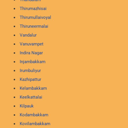
Thirumazhisai
Thirumullaivoyal
Thiruneermalai
Vandalur
Vanuvampet
Indira Nagar
Injambakkam
Irumbuliyur
Kazhipattur
Kelambakkam
Keelkattalai
Kilpauk
Kodambakkam
Kovilambakkam