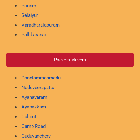
Ponneri
Selaiyur
Varadharajapuram
Pallikaranai
Packers Movers
Ponniammanmedu
Naduveerapattu
Ayanavaram
Ayapakkam
Calicut
Camp Road
Guduvanchery