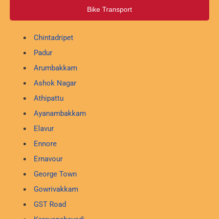
Bike Transport
Chintadripet
Padur
Arumbakkam
Ashok Nagar
Athipattu
Ayanambakkam
Elavur
Ennore
Ernavour
George Town
Gowrivakkam
GST Road