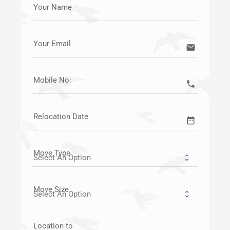
Your Name
Your Email
email
Mobile No:
call
Relocation Date
date_range
Move Type
Move Size
Location to