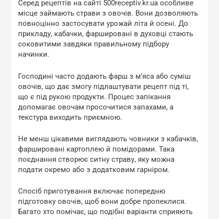
Серед рецептів на сайті 500receptiv.kr.ua особливе
місце займають страви з овочів. Вони дозволяють
повноцінно застосувати урожай літа й осені. До
прикладу, кабачки, фаршировані в духовці стають
соковитими завдяки правильному підбору
начинки.
Господині часто додають фарш з м’яса або суміш
овочів, що дає змогу підлаштувати рецепт під ті,
що є під рукою продукти. Процес запікання
допомагає овочам просочитися запахами, а
текстура виходить приємною.
Не менш цікавими виглядають човники з кабачків,
фаршировані картоплею й помідорами. Така
поєднання створює ситну страву, яку можна
подати окремо або з додатковим гарніром.
Спосіб приготування включає попередню
підготовку овочів, щоб вони добре пропеклися.
Багато хто помічає, що подібні варіанти сприяють