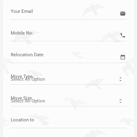
Your Email
email
Mobile No:
call
Relocation Date
date_range
Move Type
Move Size
Location to