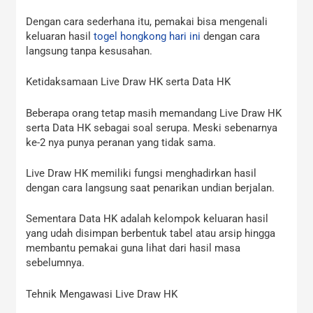
Dengan cara sederhana itu, pemakai bisa mengenali
keluaran hasil
togel hongkong hari ini
dengan cara
langsung tanpa kesusahan.
Ketidaksamaan Live Draw HK serta Data HK
Beberapa orang tetap masih memandang Live Draw HK
serta Data HK sebagai soal serupa. Meski sebenarnya
ke-2 nya punya peranan yang tidak sama.
Live Draw HK memiliki fungsi menghadirkan hasil
dengan cara langsung saat penarikan undian berjalan.
Sementara Data HK adalah kelompok keluaran hasil
yang udah disimpan berbentuk tabel atau arsip hingga
membantu pemakai guna lihat dari hasil masa
sebelumnya.
Tehnik Mengawasi Live Draw HK