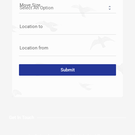
Move Size
Location to
Location from
Submit
Get In Touch