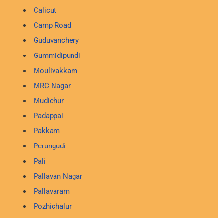
Calicut
Camp Road
Guduvanchery
Gummidipundi
Moulivakkam
MRC Nagar
Mudichur
Padappai
Pakkam
Perungudi
Pali
Pallavan Nagar
Pallavaram
Pozhichalur