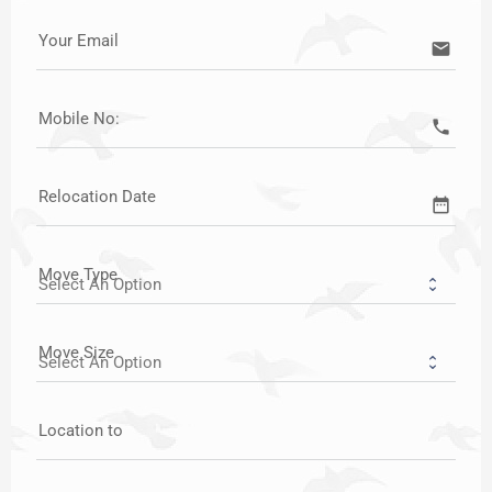
Your Email
email
Mobile No:
call
Relocation Date
date_range
Move Type
Move Size
Location to