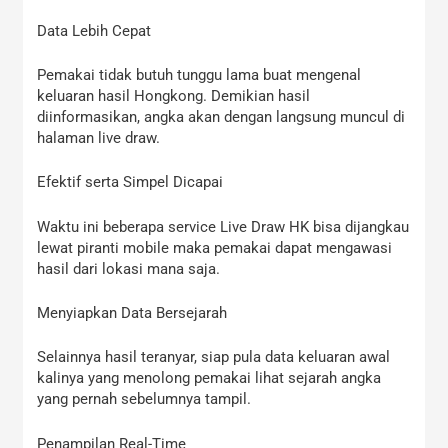
Data Lebih Cepat
Pemakai tidak butuh tunggu lama buat mengenal
keluaran hasil Hongkong. Demikian hasil
diinformasikan, angka akan dengan langsung muncul di
halaman live draw.
Efektif serta Simpel Dicapai
Waktu ini beberapa service Live Draw HK bisa dijangkau
lewat piranti mobile maka pemakai dapat mengawasi
hasil dari lokasi mana saja.
Menyiapkan Data Bersejarah
Selainnya hasil teranyar, siap pula data keluaran awal
kalinya yang menolong pemakai lihat sejarah angka
yang pernah sebelumnya tampil.
Penampilan Real-Time