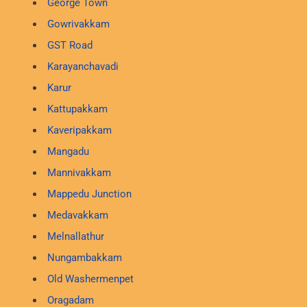
George Town
Gowrivakkam
GST Road
Karayanchavadi
Karur
Kattupakkam
Kaveripakkam
Mangadu
Mannivakkam
Mappedu Junction
Medavakkam
Melnallathur
Nungambakkam
Old Washermenpet
Oragadam