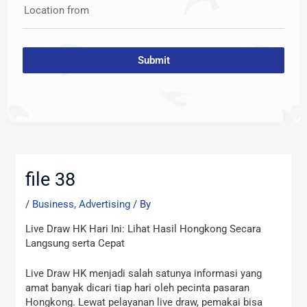
Location from
Submit
Post
navigation
file 38
/
Business, Advertising
/ By
Live Draw HK Hari Ini: Lihat Hasil Hongkong Secara
Langsung serta Cepat
Live Draw HK menjadi salah satunya informasi yang
amat banyak dicari tiap hari oleh pecinta pasaran
Hongkong. Lewat pelayanan live draw, pemakai bisa