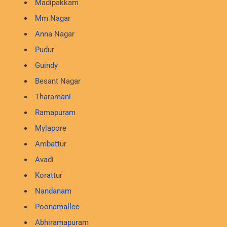
Madipakkam
Mm Nagar
Anna Nagar
Pudur
Guindy
Besant Nagar
Tharamani
Ramapuram
Mylapore
Ambattur
Avadi
Korattur
Nandanam
Poonamallee
Abhiramapuram