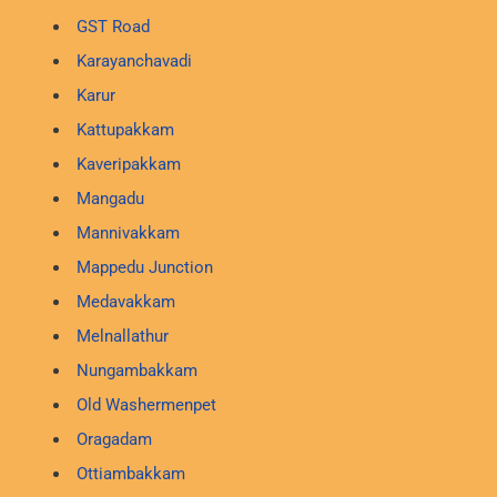
GST Road
Karayanchavadi
Karur
Kattupakkam
Kaveripakkam
Mangadu
Mannivakkam
Mappedu Junction
Medavakkam
Melnallathur
Nungambakkam
Old Washermenpet
Oragadam
Ottiambakkam