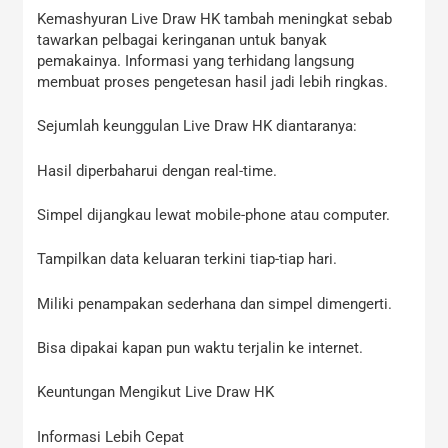
Kemashyuran Live Draw HK tambah meningkat sebab
tawarkan pelbagai keringanan untuk banyak
pemakainya. Informasi yang terhidang langsung
membuat proses pengetesan hasil jadi lebih ringkas.
Sejumlah keunggulan Live Draw HK diantaranya:
Hasil diperbaharui dengan real-time.
Simpel dijangkau lewat mobile-phone atau computer.
Tampilkan data keluaran terkini tiap-tiap hari.
Miliki penampakan sederhana dan simpel dimengerti.
Bisa dipakai kapan pun waktu terjalin ke internet.
Keuntungan Mengikut Live Draw HK
Informasi Lebih Cepat