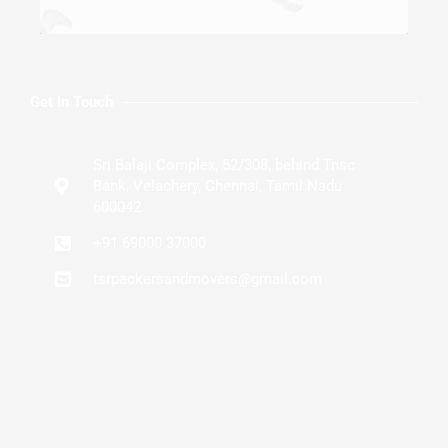
Get In Touch
Sri Balaji Complex, 52/308, behind Tnsc
Bank, Velachery, Chennai, Tamil Nadu
600042
+91 69000 37000
tsrpackersandmovers@gmail.com