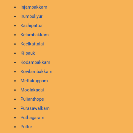
Injambakkam
Irumbuliyur
Kazhipattur
Kelambakkam
Keelkattalai
Kilpauk
Kodambakkam
Kovilambakkam
Mettukuppam
Moolakadai
Pulianthope
Purasawalkam
Puthagaram
Putlur