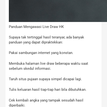
Panduan Mengawasi Live Draw HK
Supaya tak tertinggal hasil teranyar, ada banyak
panduan yang dapat dipraktekkan:
Pakai sambungan internet yang konstan.
Membuka halaman live draw beberapa waktu saat
sebelum skedul informasi.
Taruh situs pujaan supaya simpel dicapai lagi.
Tulis keluaran hasil tiap-tiap hari bila dibutuhkan.
Cek kembali angka yang tampak sesudah hasil
diperbaiki.