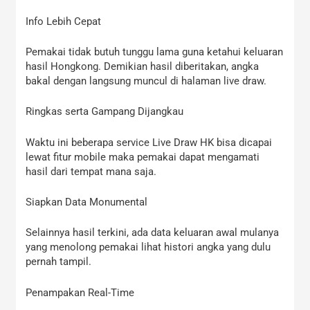
Info Lebih Cepat
Pemakai tidak butuh tunggu lama guna ketahui keluaran
hasil Hongkong. Demikian hasil diberitakan, angka
bakal dengan langsung muncul di halaman live draw.
Ringkas serta Gampang Dijangkau
Waktu ini beberapa service Live Draw HK bisa dicapai
lewat fitur mobile maka pemakai dapat mengamati
hasil dari tempat mana saja.
Siapkan Data Monumental
Selainnya hasil terkini, ada data keluaran awal mulanya
yang menolong pemakai lihat histori angka yang dulu
pernah tampil.
Penampakan Real-Time