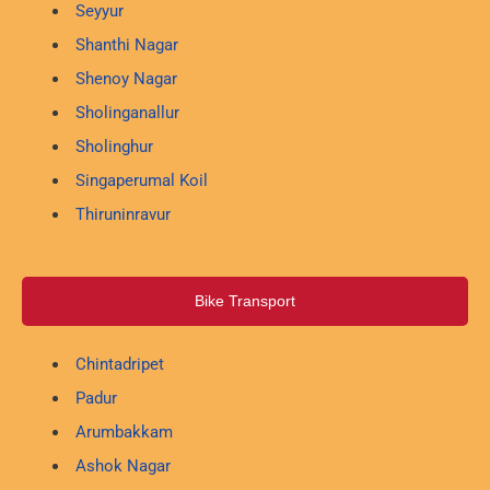
Seyyur
Shanthi Nagar
Shenoy Nagar
Sholinganallur
Sholinghur
Singaperumal Koil
Thiruninravur
Bike Transport
Chintadripet
Padur
Arumbakkam
Ashok Nagar