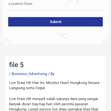
Location from
Submit
Post
navigation
file 5
/
Business, Advertising
/ By
Live Draw HK Hari Ini: Monitor Hasil Hongkong Secara
Langsung serta Cepat
Live Draw HK menjadi salah satunya data yang sangat
banyak dicari tiap-tiap hari oleh pecinta pasaran
Hongkong. Lewat service live draw, pemakai bisa lihat