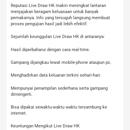
Reputasi Live Draw HK makin meningkat lantaran
menjajakan beragam keluasaan untuk banyak
pemakainya. Info yang tersuguh langsung membuat
proses pengujian hasil jadi lebih efektif.
Sejumlah keunggulan Live Draw HK di antaranya:
Hasil diperbaharui dengan cara real-time.
Gampang dijangkau lewat mobile-phone ataupun pc.
Menghadirkan data keluaran terkini sehari-hari.
Mempunyai penampilan sederhana serta gampang
dimengerti.
Bisa dipakai sewaktu-waktu waktu tersambung ke
internet.
Keuntungan Mengikut Live Draw HK