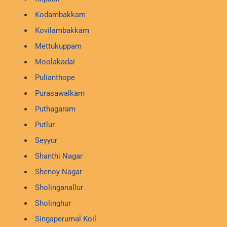
Kodambakkam
Kovilambakkam
Mettukuppam
Moolakadai
Pulianthope
Purasawalkam
Puthagaram
Putlur
Seyyur
Shanthi Nagar
Shenoy Nagar
Sholinganallur
Sholinghur
Singaperumal Koil