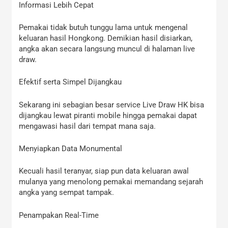
Informasi Lebih Cepat
Pemakai tidak butuh tunggu lama untuk mengenal
keluaran hasil Hongkong. Demikian hasil disiarkan,
angka akan secara langsung muncul di halaman live
draw.
Efektif serta Simpel Dijangkau
Sekarang ini sebagian besar service Live Draw HK bisa
dijangkau lewat piranti mobile hingga pemakai dapat
mengawasi hasil dari tempat mana saja.
Menyiapkan Data Monumental
Kecuali hasil teranyar, siap pun data keluaran awal
mulanya yang menolong pemakai memandang sejarah
angka yang sempat tampak.
Penampakan Real-Time