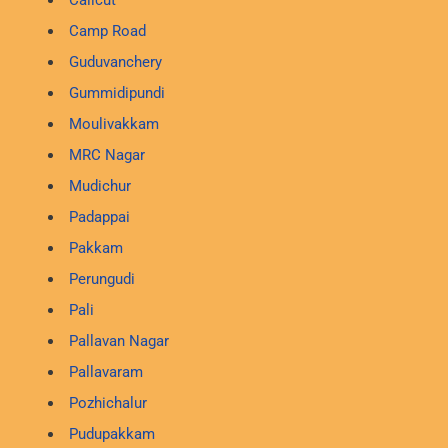
Calicut
Camp Road
Guduvanchery
Gummidipundi
Moulivakkam
MRC Nagar
Mudichur
Padappai
Pakkam
Perungudi
Pali
Pallavan Nagar
Pallavaram
Pozhichalur
Pudupakkam