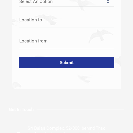
Location to
Location from
Submit
Get In Touch
Sri Balaji Complex, 52/308, behind Tnsc