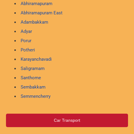
Abhiramapuram
Abhiramapuram East
Adambakkam
Adyar
Porur
Potheri
Karayanchavadi
Saligramam
Santhome
Sembakkam
Semmencherry
Car Transport