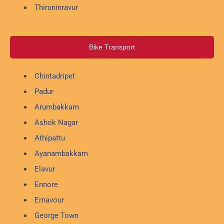
Thiruninravur
Bike Transport
Chintadripet
Padur
Arumbakkam
Ashok Nagar
Athipattu
Ayanambakkam
Elavur
Ennore
Ernavour
George Town