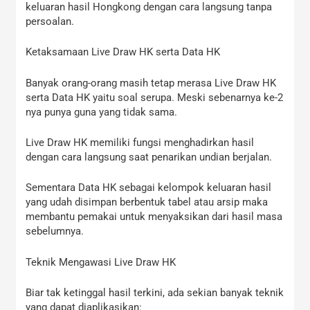
keluaran hasil Hongkong dengan cara langsung tanpa
persoalan.
Ketaksamaan Live Draw HK serta Data HK
Banyak orang-orang masih tetap merasa Live Draw HK
serta Data HK yaitu soal serupa. Meski sebenarnya ke-2
nya punya guna yang tidak sama.
Live Draw HK memiliki fungsi menghadirkan hasil
dengan cara langsung saat penarikan undian berjalan.
Sementara Data HK sebagai kelompok keluaran hasil
yang udah disimpan berbentuk tabel atau arsip maka
membantu pemakai untuk menyaksikan dari hasil masa
sebelumnya.
Teknik Mengawasi Live Draw HK
Biar tak ketinggal hasil terkini, ada sekian banyak teknik
yang dapat diaplikasikan: