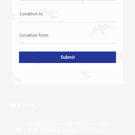
Location to
Location from
Submit
Get In Touch
Sri Balaji Complex, 52/308, behind Tnsc
Bank, Velachery, Chennai, Tamil Nadu