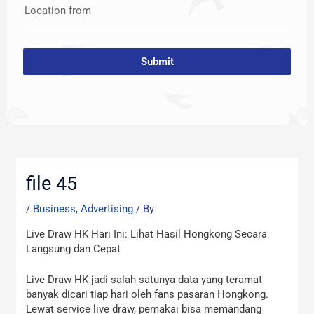
Location from
Submit
Post
navigation
file 45
/
Business, Advertising
/ By
Live Draw HK Hari Ini: Lihat Hasil Hongkong Secara
Langsung dan Cepat
Live Draw HK jadi salah satunya data yang teramat
banyak dicari tiap hari oleh fans pasaran Hongkong.
Lewat service live draw, pemakai bisa memandang