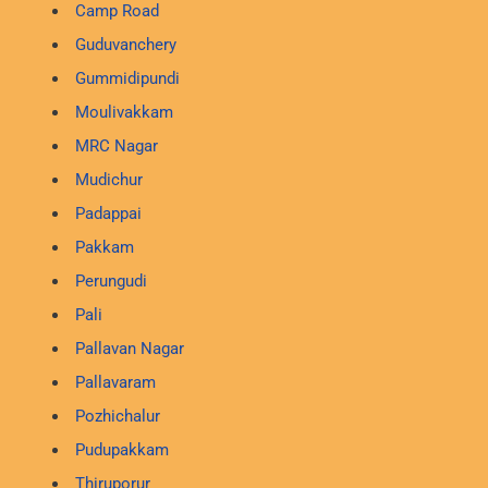
Camp Road
Guduvanchery
Gummidipundi
Moulivakkam
MRC Nagar
Mudichur
Padappai
Pakkam
Perungudi
Pali
Pallavan Nagar
Pallavaram
Pozhichalur
Pudupakkam
Thiruporur