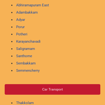
Abhiramapuram East
Adambakkam
Adyar
Porur
Potheri
Karayanchavadi
Saligramam
Santhome
Sembakkam
Semmencherry
Car Transport
Thakkolam