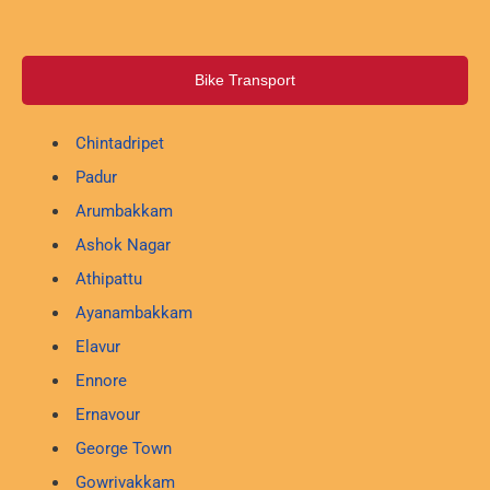
Bike Transport
Chintadripet
Padur
Arumbakkam
Ashok Nagar
Athipattu
Ayanambakkam
Elavur
Ennore
Ernavour
George Town
Gowrivakkam