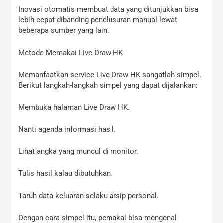
Inovasi otomatis membuat data yang ditunjukkan bisa
lebih cepat dibanding penelusuran manual lewat
beberapa sumber yang lain.
Metode Memakai Live Draw HK
Memanfaatkan service Live Draw HK sangatlah simpel.
Berikut langkah-langkah simpel yang dapat dijalankan:
Membuka halaman Live Draw HK.
Nanti agenda informasi hasil.
Lihat angka yang muncul di monitor.
Tulis hasil kalau dibutuhkan.
Taruh data keluaran selaku arsip personal.
Dengan cara simpel itu, pemakai bisa mengenal