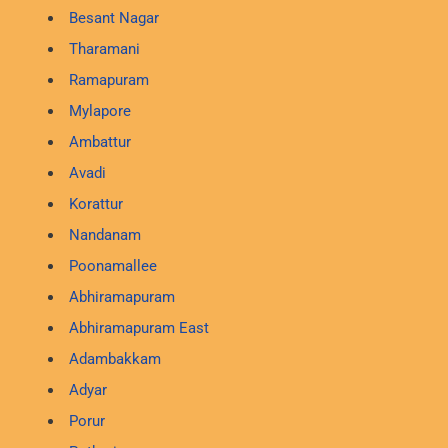
Besant Nagar
Tharamani
Ramapuram
Mylapore
Ambattur
Avadi
Korattur
Nandanam
Poonamallee
Abhiramapuram
Abhiramapuram East
Adambakkam
Adyar
Porur