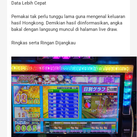
Data Lebih Cepat
Pemakai tak perlu tunggu lama guna mengenal keluaran
hasil Hongkong. Demikian hasil diinformasikan, angka
bakal dengan langsung muncul di halaman live draw.
Ringkas serta Ringan Dijangkau