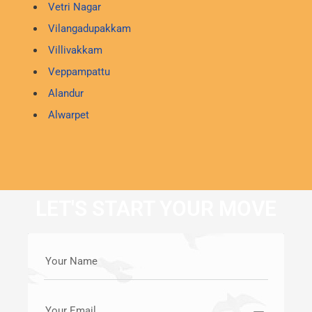
Vetri Nagar
Vilangadupakkam
Villivakkam
Veppampattu
Alandur
Alwarpet
LET'S START YOUR MOVE
Your Name
Your Email