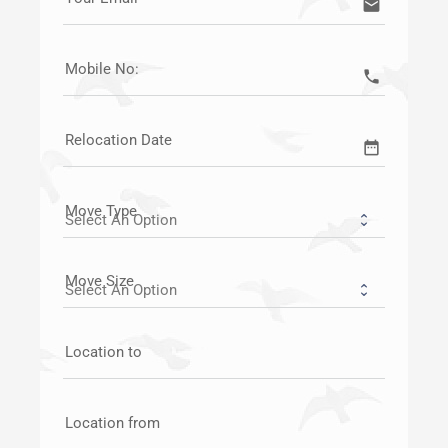
email
Mobile No:
call
Relocation Date
date_range
Move Type
Move Size
Location to
Location from