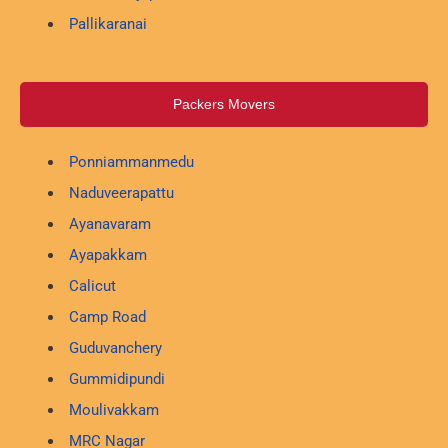
Pallikaranai
Packers Movers
Ponniammanmedu
Naduveerapattu
Ayanavaram
Ayapakkam
Calicut
Camp Road
Guduvanchery
Gummidipundi
Moulivakkam
MRC Nagar