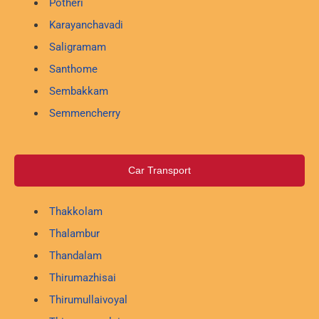
Potheri
Karayanchavadi
Saligramam
Santhome
Sembakkam
Semmencherry
Car Transport
Thakkolam
Thalambur
Thandalam
Thirumazhisai
Thirumullaivoyal