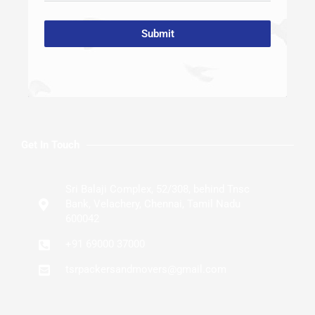
Submit
Get In Touch
Sri Balaji Complex, 52/308, behind Tnsc
Bank, Velachery, Chennai, Tamil Nadu
600042
+91 69000 37000
tsrpackersandmovers@gmail.com